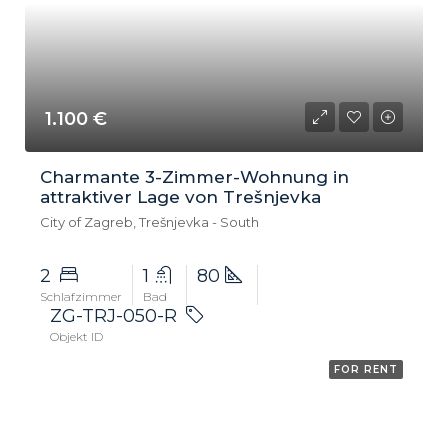
1.100 €
Charmante 3-Zimmer-Wohnung in
attraktiver Lage von Trešnjevka
City of Zagreb, Trešnjevka - South
2
1
80
Schlafzimmer
Bad
ZG-TRJ-050-R
Objekt ID
FOR RENT